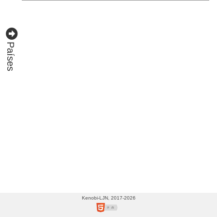
(3)
Canadá
(49)
China
Países
(15)
Colombia
(4)
Costa
Rica
(2)
Croacia
(3)
Cuba
(3)
Dinamarca
(12)
Kenobi-LJN, 2017-2026
Ecuador
(2)