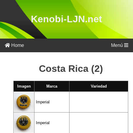
Kenobi-LJN.net
Alemania
(236)
Home
Menú
Argentina
(10)
Costa Rica (2)
Australia
(3)
Austria
Imagen
Marca
Variedad
(15)
Bélgica
Imperial
(212)
Brasil
(12)
Imperial
Bulgaria