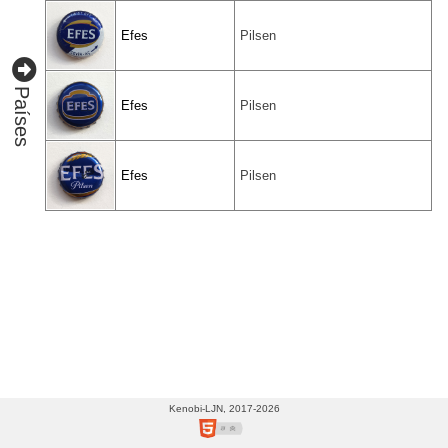
(3)
Canadá
Efes
Pilsen
(49)
China
Países
(15)
Efes
Pilsen
Colombia
(4)
Efes
Pilsen
Costa
Rica
(2)
Croacia
(3)
Cuba
(3)
Dinamarca
(12)
Kenobi-LJN, 2017-2026
Ecuador
(2)