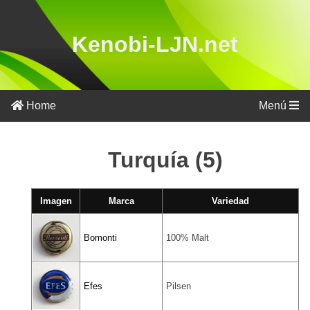
Kenobi-LJN.net
Alemania
(236)
Home
Menú
Argentina
(10)
Turquía (5)
Australia
(3)
Austria
Imagen
Marca
Variedad
(15)
Bélgica
Bomonti
100% Malt
(212)
Brasil
(12)
Efes
Pilsen
Bulgaria