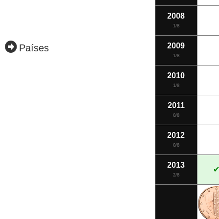
2008
1/8
2009
Países
1/8
2010
1/8
2011
0/8
2012
0/8
2013
2/8