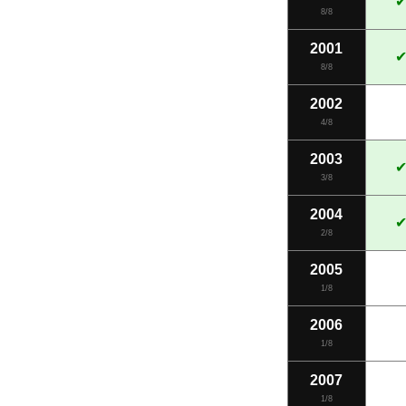
Grecia
8/8
Irlanda
2001
Italia
8/8
Letonia
2002
4/8
Lituania
Luxemburgo
2003
3/8
Malta
2004
Mónaco
2/8
Países
Bajos
2005
1/8
Portugal
2006
San
Marino
1/8
Vaticano
2007
1/8