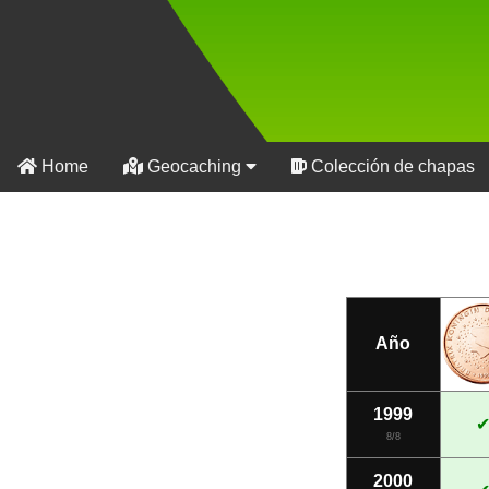
Alemania
Andorra
Austria
Home
Geocaching
Colección de chapas
Bélgica
Chipre
Eslovaquia
Eslovenia
Año
España
Estonia
1999
Finlandia
8/8
Francia
2000