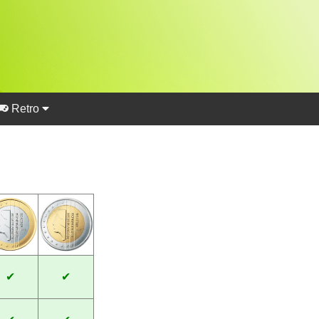
Retro
✔
✔