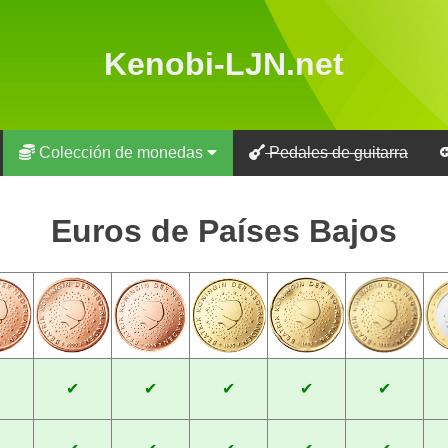
Kenobi-LJN.net
Colección de monedas
Pedales de guitarra
Euros de Países Bajos
✔
✔
✔
✔
✔
✔