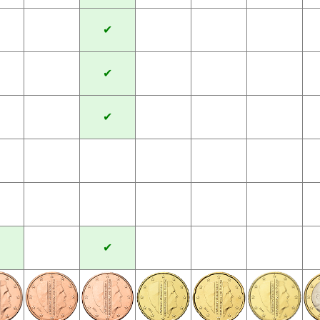
✔
✔
✔
✔
✔