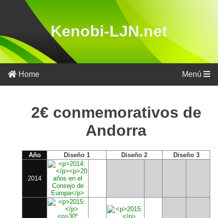
Kenobi-LJN.net
Por
país
Home
Menú
Por
año
2€ conmemorativos de
Andorra
Año
Diseño 1
Diseño 2
Diseño 3
2014