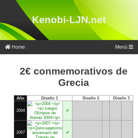
Kenobi-LJN.net
Por
país
Home
Menú
Por
año
2€ conmemorativos de
Grecia
Año
Diseño 1
Diseño 2
Diseño 3
2004
✔
2007
✔