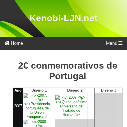
Kenobi-LJN.net
Por
país
Home
Menú
Por
año
2€ conmemorativos de
Portugal
Año
Diseño 1
Diseño 2
Diseño 3
2007